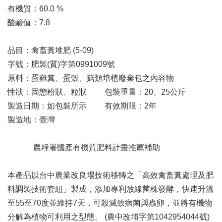
有機質：60.0 %
酸鹼值：7.8
品目：禽畜糞堆肥 (5-09)
字號：肥製(質)字第0991009號
原料：蛋雞糞、蛋殼、菇類培植廢棄包之內容物
性狀：固態粉狀、粒狀 包裝重量：20、25公斤
製造日期：如包裝所示 有效期限：2年
製造地：臺灣
農糧署國產有機質肥料計畫推薦補助
本產品以台中農業改良場技術移轉之「高效禽畜糞處理及肥
料調製技術套組」製成，添加專利放線菌株發酵，快速升溫
至55至70度並維持7天，可殺滅致病菌與蟲卵，並將有機物
分解為植物可利用之型態。 (農中改埔字第1042954044號)