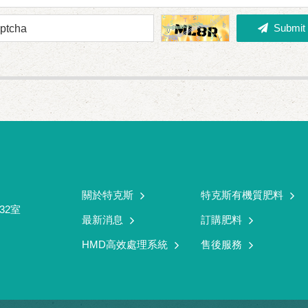
Submit
ptcha
關於特克斯
特克斯有機質肥料
32室
最新消息
訂購肥料
HMD高效處理系統
售後服務