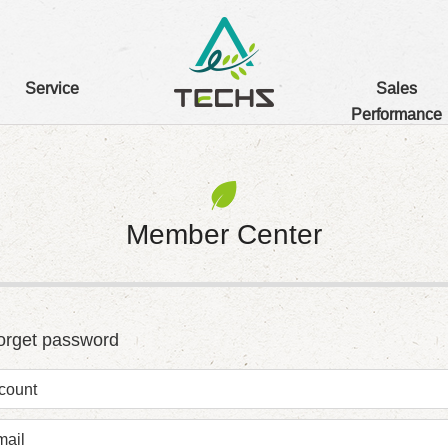
Service
Sales
Performance
Member Center
orget password
count
mail